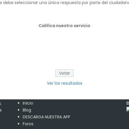
 debe seleccionar una única respuesta por parte del ciudadano 
Califica nuestro servicio
Ver los resultados
,
Inicio
D
s
Blog
DESCARGA NUESTRA APP
o
Foros