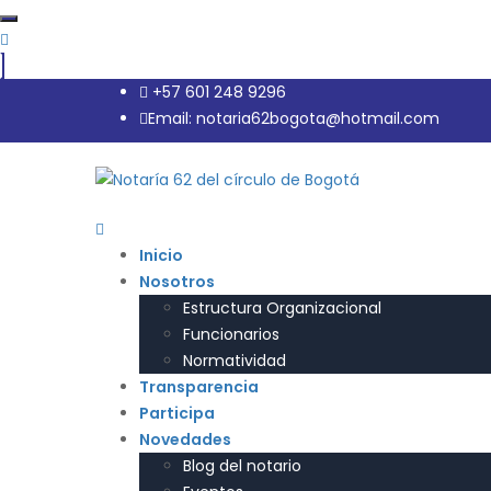
+57 601 248 9296
Email: notaria62bogota@hotmail.com
Inicio
Nosotros
Estructura Organizacional
Funcionarios
Normatividad
Transparencia
Participa
Novedades
Blog del notario