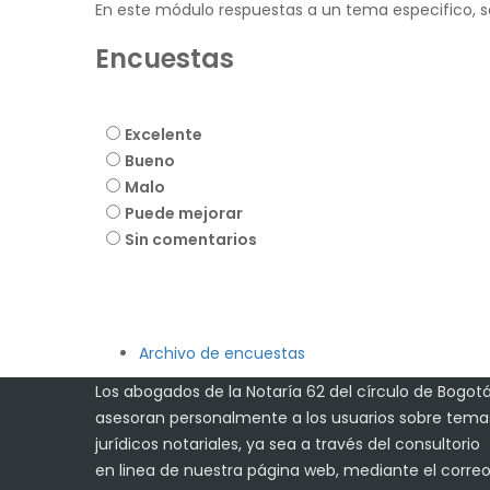
En este módulo respuestas a un tema especifico, se
Encuestas
Excelente
Bueno
Malo
Puede mejorar
Sin comentarios
Archivo de encuestas
Los abogados de la Notaría 62 del círculo de Bogotá
asesoran personalmente a los usuarios sobre tema
jurídicos notariales, ya sea a través del consultorio
en linea de nuestra página web, mediante el corre