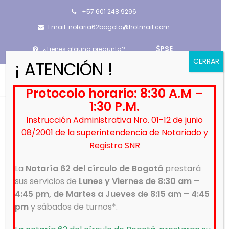
+57 601 248 9296
Email: notaria62bogota@hotmail.com
PSE
¿Tienes alguna pregunta?
CERRAR
¡ ATENCIÓN !
Protocolo horario: 8:30 A.M –
1:30 P.M.
Instrucción Administrativa Nro. 01-12 de junio
08/2001 de la superintendencia de Notariado y
Registro SNR
Trabaja con nosotros
La
Notaría 62 del círculo de Bogotá
prestará
sus servicios de
Lunes y Viernes de 8:30 am –
4:45 pm, de Martes a Jueves de 8:15 am – 4:45
Conectamos posibilidades para cumplir sueños.
pm
y sábados de turnos*.