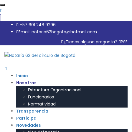
+57 601 248 9296
Email: notaria62bogota@hotmail.com
¿Tienes alguna pregunta?
PSE
Inicio
Nosotros
Estructura Organizacional
Funcionarios
Normatividad
Transparencia
Participa
Novedades