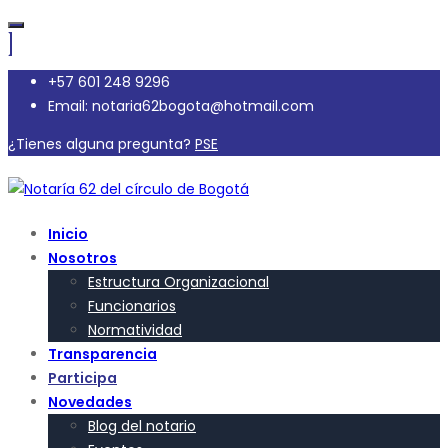
+57 601 248 9296
Email: notaria62bogota@hotmail.com
¿Tienes alguna pregunta?
PSE
Inicio
Nosotros
Estructura Organizacional
Funcionarios
Normatividad
Transparencia
Participa
Novedades
Blog del notario