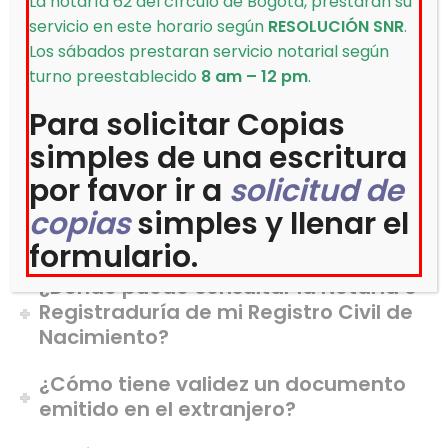
La notaría 62 del círculo de Bogotá, prestaran su
¿Qué establece la Ley de Timbres y
servicio en este horario según
RESOLUCIÓN SNR
.
Estampillas en relación a los
Los sábados prestaran servicio notarial según
impuestos que deben pagar
turno preestablecido
8 am – 12 pm
.
documentos mercantiles tales
Para solicitar Copias
como letras de cambio y pagarés?
simples de una escritura
¿Qué son la certificación y las
por favor ir a
solicitud de
diligencias personales?
copias
simples y llenar el
¿Qué son los derechos notariales?
formulario.
¿Dónde puedo consultar la Notaría o
Registraduría de mi Registro Civil de
Nacimiento?
¿Cómo tiene validez un documento
emitido en el extranjero?