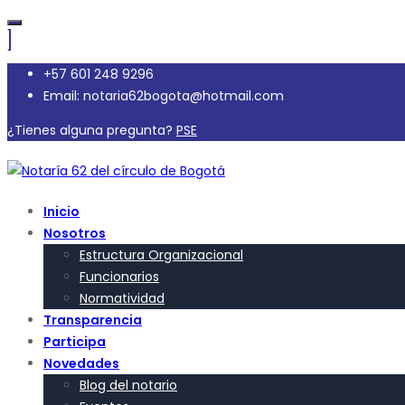
+57 601 248 9296
Email: notaria62bogota@hotmail.com
¿Tienes alguna pregunta?
PSE
Inicio
Nosotros
Estructura Organizacional
Funcionarios
Normatividad
Transparencia
Participa
Novedades
Blog del notario