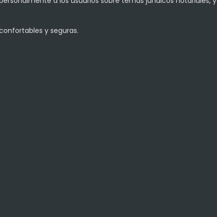
personalmente a los usuarios sobre temas jurídicos notariales, y
confortables y seguras.