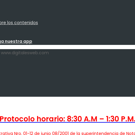
bre los contenidos
by www.digitalesweb.com
Protocolo horario: 8:30 A.M – 1:30 P.M
rativa Nro. 01-12 de junio 08/2001 de la superintendencia de Not