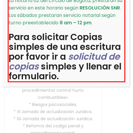
La notaría 62 del círculo de Bogotá, prestaran su
Criminalógicas.
servicio en este horario según
RESOLUCIÓN SNR
.
* Especialista en Derecho Administrativo y
Los sábados prestaran servicio notarial según
Constitucional.
turno preestablecido
8 am – 12 pm
.
* Especialista en Casación Penal.
* Especialista en Derecho
Para solicitar Copias
Constitucional.Seminarios de Actualización:
simples de una escritura
* Propiedad intelectual (Derechos de
por favor ir a
solicitud de
autor).
* Derecho penal, procesal y probatorio
copias
simples y llenar el
* Taller sobre elementos básicos de
formulario.
medicina legal y psiquiatría forense.
* Seminario taller «Tecnicas y
procedimientos control hurto
combustibles».
* Riesgos psicosociales.
* XI Jornada de actualización Juridica.
* XII Jornada de actualización Juridica.
* Reforma del codigo penal y