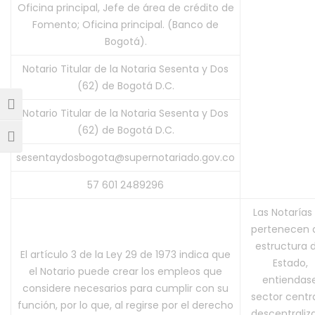
Oficina principal, Jefe de área de crédito de
Fomento; Oficina principal. (Banco de
Bogotá).
Notario Titular de la Notaria Sesenta y Dos
(62) de Bogotá D.C.
Alternar alto contraste
Notario Titular de la Notaria Sesenta y Dos
(62) de Bogotá D.C.
Alternar tamaño de letra
sesentaydosbogota@supernotariado.gov.co
57 601 2489296
Las Notarías
pertenecen a
estructura d
El artículo 3 de la Ley 29 de 1973 indica que
Estado,
el Notario puede crear los empleos que
entiendas
considere necesarios para cumplir con su
sector centra
función, por lo que, al regirse por el derecho
descentraliz