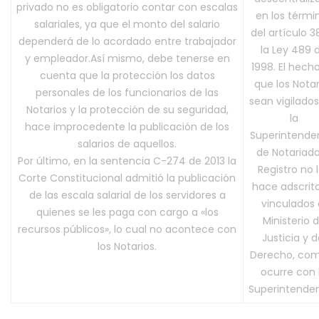
privado no es obligatorio contar con escalas
en los térmi
salariales, ya que el monto del salario
del artículo 3
dependerá de lo acordado entre trabajador
la Ley 489 
y empleador.Así mismo, debe tenerse en
1998. El hech
cuenta que la protección los datos
que los Notar
personales de los funcionarios de las
sean vigilados
Notarios y la protección de su seguridad,
la
hace improcedente la publicación de los
Superintende
salarios de aquellos.
de Notariad
Por último, en la sentencia C-274 de 2013 la
Registro no 
Corte Constitucional admitió la publicación
hace adscrit
de las escala salarial de los servidores a
vinculados 
quienes se les paga con cargo a «los
Ministerio 
recursos públicos», lo cual no acontece con
Justicia y d
los Notarios.
Derecho, com
ocurre con 
Superintenden