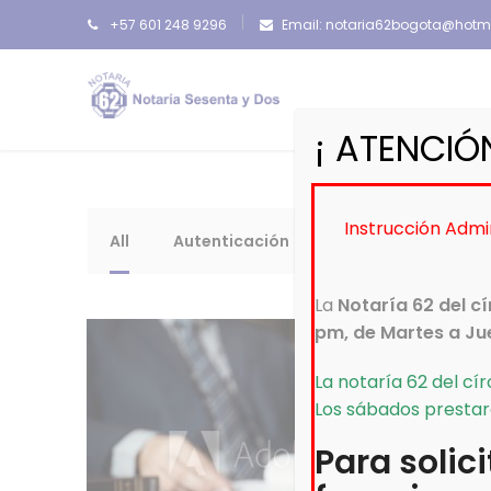
+57 601 248 9296
Email: notaria62bogota@hotm
¡ ATENCIÓN
Instrucción Admin
All
Autenticación
Escrituración
La
Notaría 62 del c
pm, de Martes a Ju
La notaría 62 del cí
Los sábados prestar
Para solic