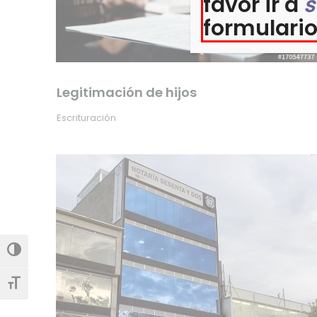
favor ir a
s
formulario
Legitimación de hijos
Escrituración
Alternar alto contraste
Alternar tamaño de letra