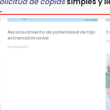
olicitud de copias
simples y ll
.
Reconocimiento de paternidad de hijo
C
extramatrimonial
Es
Escrituración