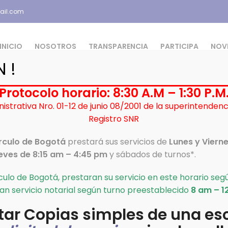
ail.com
INICIO
NOSOTROS
TRANSPARENCIA
PARTICIPA
NOV
 !
Protocolo horario: 8:30 A.M – 1:30 P.M
istrativa Nro. 01-12 de junio 08/2001 de la superintenden
No escriturarios
Notarias del país
Registro Civil
Registro SNR
írculo de Bogotá
prestará sus servicios de
Lunes y Viern
eves de 8:15 am – 4:45 pm
y sábados de turnos*.
rculo de Bogotá, prestaran su servicio en este horario se
an servicio notarial según turno preestablecido
8 am – 1
itar Copias simples de una esc