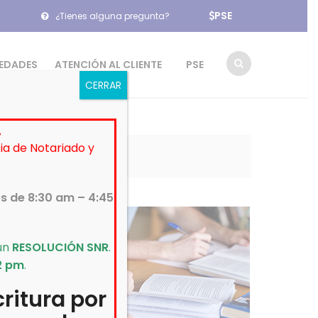
PSE
¿Tienes alguna pregunta?
EDADES
ATENCIÓN AL CLIENTE
PSE
CERRAR
.
cia de Notariado y
Ventanillas
es de 8:30 am – 4:45
gún
RESOLUCIÓN SNR
.
2 pm
.
ritura por