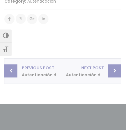
Category:
Autenticación
Alternar alto contraste
Alternar tamaño de letra
Post
PREVIOUS POST
NEXT POST
navigation
Autenticación de Fotografías
Autenticación de Firma