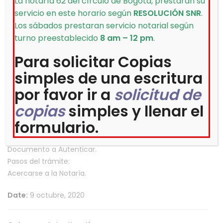
La notaría 62 del círculo de Bogotá, prestaran su
exactamente al original que se tenga a la vista o que
servicio en este horario según
RESOLUCIÓN SNR
.
esta comprenda la integridad del documento exhibido y
Los sábados prestaran servicio notarial según
lo reproduzca con entera fidelidad.”
[1]
turno preestablecido
8 am – 12 pm
.
Para solicitar Copias
[1]
Artículo 74 del decreto 960 de 1970
simples de una escritura
por favor ir a
solicitud de
Categoría:
copias
simples y llenar el
Autenticación
formulario.
Requisitos:
Cédula de Ciudadanía
Documento a Autenticar.
Pasos del trámite:
Acercarse a la Notaría.
Date:
9 octubre, 2020