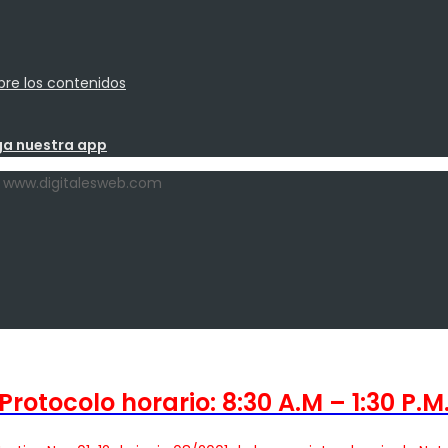
bre los contenidos
by www.digitalesweb.com
Protocolo horario: 8:30 A.M – 1:30 P.M