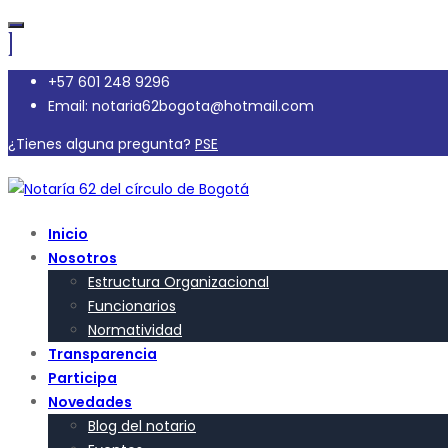
+57 601 248 9296
Email: notaria62bogota@hotmail.com
¿Tienes alguna pregunta?
PSE
Inicio
Nosotros
Estructura Organizacional
Funcionarios
Normatividad
Transparencia
Participa
Novedades
Blog del notario