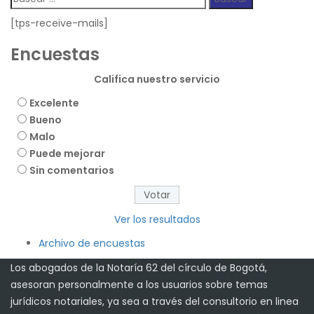
[tps-receive-mails]
Encuestas
Califica nuestro servicio
Excelente
Bueno
Malo
Puede mejorar
Sin comentarios
Ver los resultados
Archivo de encuestas
Los abogados de la Notaría 62 del círculo de Bogotá,
asesoran personalmente a los usuarios sobre temas
jurídicos notariales, ya sea a través del consultorio en linea