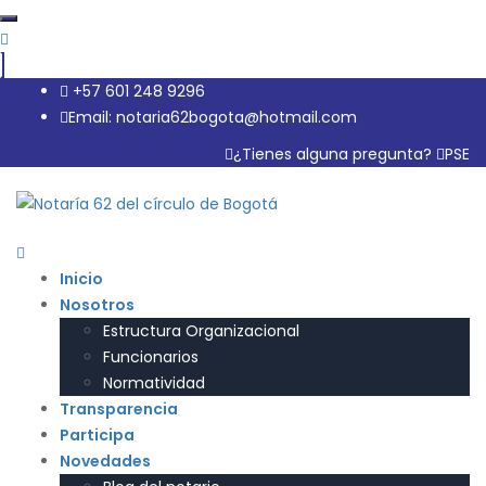
+57 601 248 9296
Email: notaria62bogota@hotmail.com
¿Tienes alguna pregunta?
PSE
Inicio
Nosotros
Estructura Organizacional
Funcionarios
Normatividad
Transparencia
Participa
Novedades