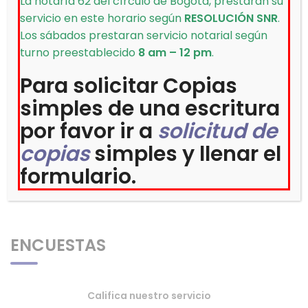
La notaría 62 del círculo de Bogotá, prestaran su
servicio en este horario según
RESOLUCIÓN SNR
.
Los sábados prestaran servicio notarial según
[1]
Artículo 73 del decreto 960 de 1970.
turno preestablecido
8 am – 12 pm
.
Categoría: AutenticaciónRequisitos:
Para solicitar Copias
Cédula de Ciudadanía
.
simples de una escritura
por favor ir a
solicitud de
Pasos del trámite:
copias
simples y llenar el
Acercarse a la Notaría.
formulario.
ENCUESTAS
Califica nuestro servicio