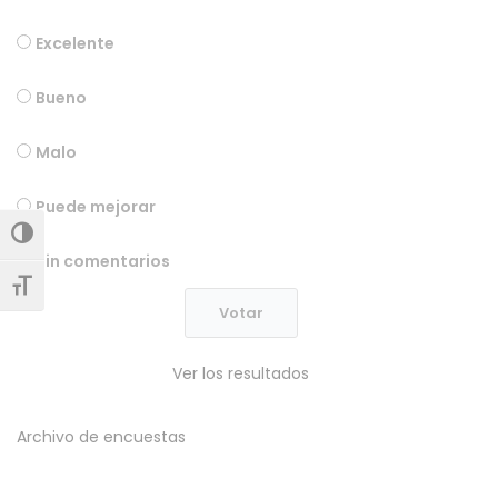
Excelente
Bueno
Malo
Puede mejorar
Alternar alto contraste
Sin comentarios
Alternar tamaño de letra
Ver los resultados
Archivo de encuestas