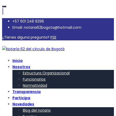
+57 601 248 9296
Email: notaria62bogota@hotmail.com
¿Tienes alguna pregunta?
PSE
Inicio
Nosotros
Estructura Organizacional
Funcionarios
Normatividad
Transparencia
Participa
Novedades
Blog del notario