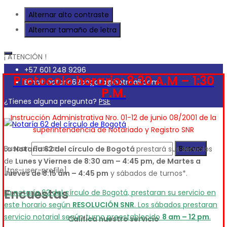
Alternar alto contraste
Alternar tamaño de letra
¡ ATENCIÓN !
+57 601 248 9296
Protocolo horario: 8:30 A.M – 1:30
Email: notaria62bogota@hotmail.com
P.M.
¿Tienes alguna pregunta?
PSE
Instrucción Administrativa Nro. 01-12 de junio 08/2001 de la
superintendencia de Notariado y Registro SNR
Buscar:
La
Notaría 62 del círculo de Bogotá
prestará sus servicios
de
Lunes y Viernes de 8:30 am – 4:45 pm, de Martes a
[tps-user-profile]
Jueves de 8:15 am – 4:45 pm
y sábados de turnos*.
Encuestas
La notaría 62 del círculo de Bogotá, prestaran su servicio en
este horario según
RESOLUCIÓN SNR
. Los sábados prestaran
servicio notarial según turno preestablecido
8 am – 12 pm
.
Califica nuestro servicio