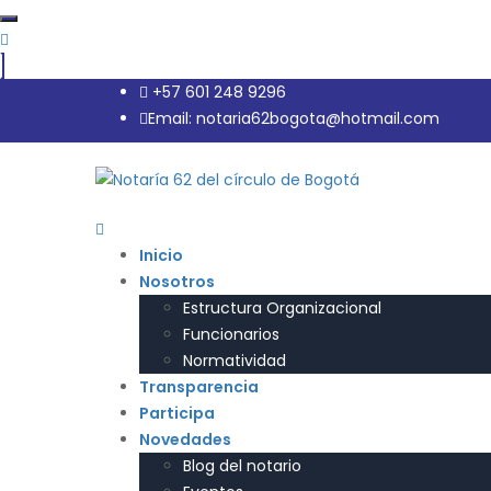
+57 601 248 9296
Email: notaria62bogota@hotmail.com
Inicio
Nosotros
Estructura Organizacional
Funcionarios
Normatividad
Transparencia
Participa
Novedades
Blog del notario