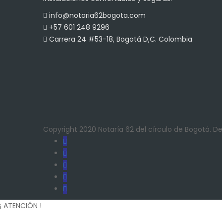
info@notaria62bogota.com
+57 601 248 9296
Carrera 24 #53-18, Bogotá D,C. Colombia
Copyright 2020 Notaría 62 del círculo de Bogotá. 
¡ ATENCIÓN !