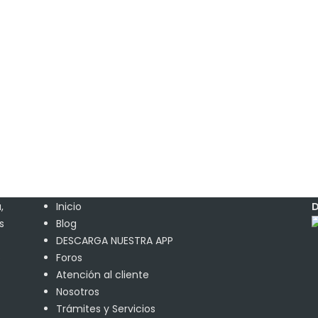
,
Inicio
D
s
Blog
DESCARGA NUESTRA APP
o
Foros
Atención al cliente
Nosotros
Trámites y Servicios