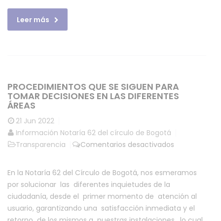
Leer más
PROCEDIMIENTOS QUE SE SIGUEN PARA
TOMAR DECISIONES EN LAS DIFERENTES
ÁREAS
21
Jun 2022
Información Notaría 62 del círculo de Bogotá
en
Transparencia
Comentarios desactivados
Procedimient
que
En la Notaría 62 del Círculo de Bogotá, nos esmeramos
se
por solucionar las diferentes inquietudes de la
siguen
ciudadanía, desde el primer momento de atención al
para
usuario, garantizando una satisfacción inmediata y el
tomar
retorno de los mismos a nuestras instalaciones, lo cual