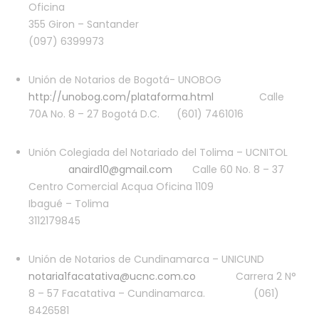
Oficina
355 Giron – Santander
(097) 6399973
Unión de Notarios de Bogotá- UNOBOG
http://unobog.com/plataforma.html
Calle
70A No. 8 – 27 Bogotá D.C. (601) 7461016
Unión Colegiada del Notariado del Tolima – UCNITOL
anaird10@gmail.com
Calle 60 No. 8 – 37
Centro Comercial Acqua Oficina 1109
Ibagué – Tolima
3112179845
Unión de Notarios de Cundinamarca – UNICUND
notaria1facatativa@ucnc.com.co
Carrera 2 N°
8 – 57 Facatativa – Cundinamarca. (061)
8426581