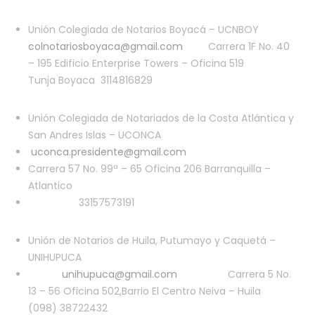
Unión Colegiada de Notarios Boyacá – UCNBOY
colnotariosboyaca@gmail.com
Carrera 1F No. 40
– 195 Edificio Enterprise Towers – Oficina 519
Tunja Boyaca 3114816829
Unión Colegiada de Notariados de la Costa Atlántica y
San Andres Islas – UCONCA
uconca.presidente@gmail.com
Carrera 57 No. 99ª – 65 Oficina 206 Barranquilla –
Atlantico
33157573191
Unión de Notarios de Huila, Putumayo y Caquetá –
UNIHUPUCA
unihupuca@gmail.com
Carrera 5 No.
13 – 56 Oficina 502,Barrio El Centro Neiva – Huila
(098) 38722432