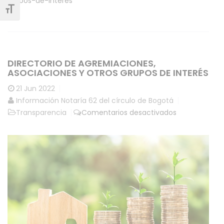
grupos-de-interes
Alternar tamaño de letra
DIRECTORIO DE AGREMIACIONES,
ASOCIACIONES Y OTROS GRUPOS DE INTERÉS
21
Jun 2022
Información Notaría 62 del círculo de Bogotá
en
Transparencia
Comentarios desactivados
Directorio
de
agremiacione
asociaciones
y
otros
grupos
de
interés