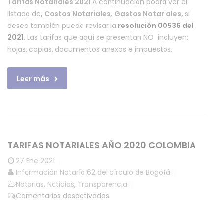
Tarifas Notariales 2021
A continuación podrá ver el
listado de
, Costos Notariales,
Gastos Notariales,
si
desea también puede revisar la
resolución 00536 del
2021
.
Las tarifas que aquí se presentan NO incluyen:
hojas, copias, documentos anexos e impuestos.
Leer más
TARIFAS NOTARIALES AÑO 2020 COLOMBIA
27
Ene 2021
Información Notaría 62 del círculo de Bogotá
Notarias
,
Noticias
,
Transparencia
en
Comentarios desactivados
Tarifas
notariales