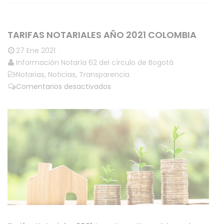
TARIFAS NOTARIALES AÑO 2021 COLOMBIA
27
Ene 2021
Información Notaría 62 del círculo de Bogotá
Notarias
,
Noticias
,
Transparencia
en
Comentarios desactivados
Tarifas
notariales
año
2021
Colombia