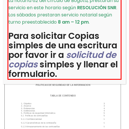
La notaría 62 del círculo de Bogotá, prestaran su
digital
servicio en este horario según
RESOLUCIÓN SNR
.
y
Los sábados prestaran servicio notarial según
de
turno preestablecido
8 am – 12 pm
.
seguridad
Para solicitar Copias
de
la
simples de una escritura
información
por favor ir a
solicitud de
copias
simples y llenar el
formulario.