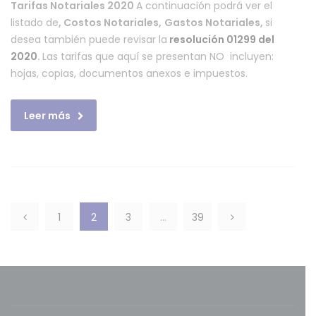
Tarifas Notariales 2020
A continuación podrá ver el
año
listado de
, Costos Notariales,
Gastos Notariales,
si
2020
desea también puede revisar la
resolución 01299 del
Colombia
2020
.
Las tarifas que aquí se presentan NO incluyen:
hojas, copias, documentos anexos e impuestos.
Leer más
1
2
3
…
39