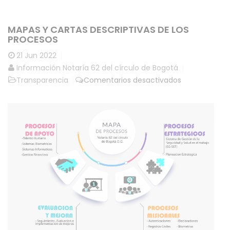
MAPAS Y CARTAS DESCRIPTIVAS DE LOS
PROCESOS
21
Jun 2022
Información Notaría 62 del círculo de Bogotá
en
Transparencia
Comentarios desactivados
Mapas
y
cartas
descriptivas
de
los
procesos