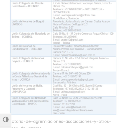
directorio-de-agremiaciones-asociaciones-y-otros-
Alternar alto contraste