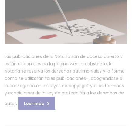
de
autor
y/o
autorización
de
uso
sobre
los
Las publicaciones de la Notaría son de acceso abierto y
contenidos
están disponibles en la página web, no obstante, la
Notaría se reserva los derechos patrimoniales y la forma
como se utilizarán tales publicaciones–, acogiéndose a
lo consagrado en las leyes de copyright y a los términos
y condiciones de la Ley de protección a los derechos de
autor.
Leer más