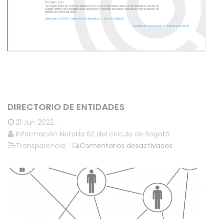
DIRECTORIO DE ENTIDADES
21
Jun 2022
Información Notaría 62 del círculo de Bogotá
en
Transparencia
Comentarios desactivados
Directorio
de
entidades