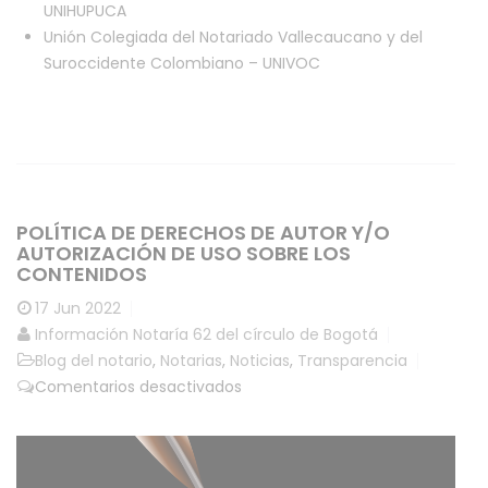
UNIHUPUCA
Unión Colegiada del Notariado Vallecaucano y del
Suroccidente Colombiano – UNIVOC
POLÍTICA DE DERECHOS DE AUTOR Y/O
AUTORIZACIÓN DE USO SOBRE LOS
CONTENIDOS
17
Jun 2022
Información Notaría 62 del círculo de Bogotá
Blog del notario
,
Notarias
,
Noticias
,
Transparencia
en
Comentarios desactivados
Política
de
derechos