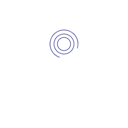
Los abogados de la Notaría 62 del círculo de Bogotá,
asesoran personalmente a los usuarios sobre temas
jurídicos notariales, ya sea a través del consultorio en linea
de nuestra página web, mediante el correo electrónico o
en nuestras instalaciones.
Disponemos un personal amable y calificado en
instalaciones confortables y seguras.
info@notaria62bogota.com