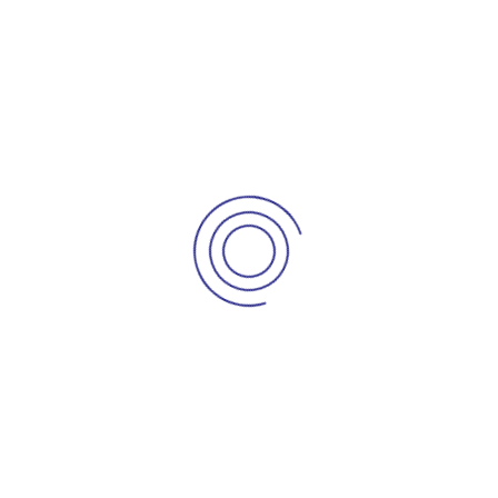
nuestra página web,
mediante el correo
electrónico o en
nuestras instalaciones.
Disponemos un personal
amable y calificado en
instalaciones
confortables y seguras.