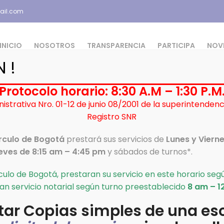
ail.com
INICIO
NOSOTROS
TRANSPARENCIA
PARTICIPA
NOV
 !
Protocolo horario: 8:30 A.M – 1:30 P.M
istrativa Nro. 01-12 de junio 08/2001 de la superintenden
Registro SNR
rculo de Bogotá
írculo de Bogotá
prestará sus servicios de
Lunes y Viern
eves de 8:15 am – 4:45 pm
y sábados de turnos*.
guna razón no comparece a la notaria a firmar cualquier
rculo de Bogotá, prestaran su servicio en este horario se
an servicio notarial según turno preestablecido
8 am – 1
itar Copias simples de una esc
ulo de Bogotá