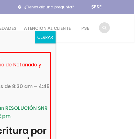
PSE
¿Tienes alguna pregunta?
EDADES
ATENCIÓN AL CLIENTE
PSE
CERRAR
.
cia de Notariado y
es de 8:30 am – 4:45
gún
RESOLUCIÓN SNR
.
2 pm
.
ritura por