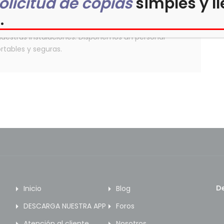
olicitud de copias
simples y ll
de Bogotá, asesoran personalmente a los usuarios
.
través del consultorio en linea de nuestra página
nuestras instalaciones. Disponemos un personal
rtables y seguras.
De
Inicio
Blog
DESCARGA NUESTRA APP
Foros
Atención al cliente
Nosotros