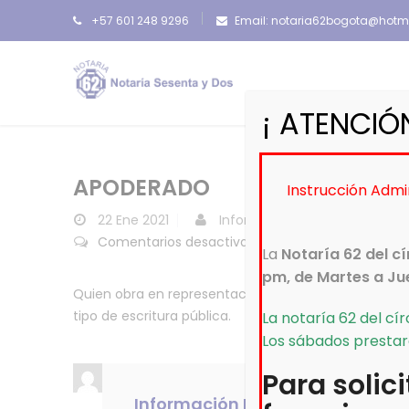
+57 601 248 9296
Email: notaria62bogota@hotm
¡ ATENCIÓN
APODERADO
Instrucción Admin
22
Ene 2021
Información Notaría 62 del cí
en
Comentarios desactivados
La
Notaría 62 del c
Apoderado
pm, de Martes a Ju
Quien obra en representación de alguien que por al
tipo de escritura pública.
La notaría 62 del cí
Los sábados prestar
Para solic
Información Notaría 62 del círc