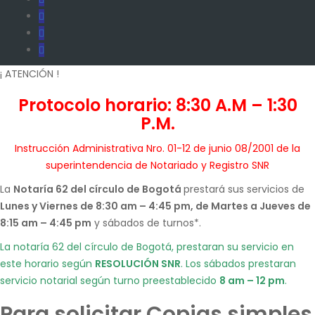
¡ ATENCIÓN !
Protocolo horario: 8:30 A.M – 1:30
P.M.
Instrucción Administrativa Nro. 01-12 de junio 08/2001 de la
superintendencia de Notariado y Registro SNR
La
Notaría 62 del círculo de Bogotá
prestará sus servicios de
Lunes y Viernes de 8:30 am – 4:45 pm, de Martes a Jueves de
8:15 am – 4:45 pm
y sábados de turnos*.
La notaría 62 del círculo de Bogotá, prestaran su servicio en
este horario según
RESOLUCIÓN SNR
. Los sábados prestaran
servicio notarial según turno preestablecido
8 am – 12 pm
.
Para solicitar Copias simples