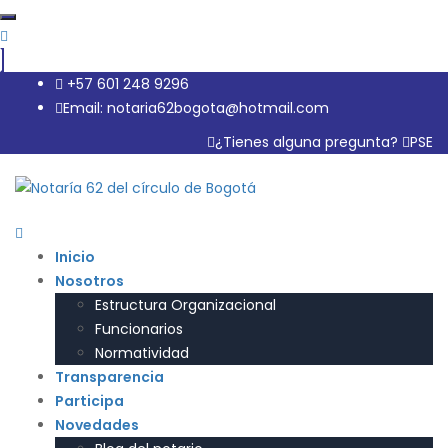
+57 601 248 9296
Email: notaria62bogota@hotmail.com
¿Tienes alguna pregunta?
PSE
Inicio
Nosotros
Estructura Organizacional
Funcionarios
Normatividad
Transparencia
Participa
Novedades