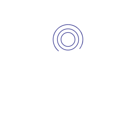
Los abogados de la Notaría 62 del círculo de Bogotá,
asesoran personalmente a los usuarios sobre temas
jurídicos notariales, ya sea a través del consultorio en linea
de nuestra página web, mediante el correo electrónico o
en nuestras instalaciones.
Disponemos un personal amable y calificado en
instalaciones confortables y seguras.