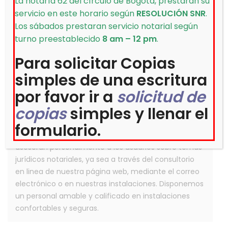
La notaría 62 del círculo de Bogotá, prestaran su
la
servicio en este horario según
RESOLUCIÓN SNR
.
información.
7.1.2 Índice de información clasificada y reservada.
Los sábados prestaran servicio notarial según
turno preestablecido
8 am – 12 pm
.
7.1.4 Programa de gestión documental.
Para solicitar Copias
7.1.5. Tablas de retención documental.
simples de una escritura
por favor ir a
solicitud de
Información Notaría 62 del círculo
copias
simples y llenar el
de Bogotá
formulario.
Los abogados de la Notaría 62 del círculo de Bogotá,
asesoran personalmente a los usuarios sobre temas
jurídicos notariales, ya sea a través del consultorio
en linea de nuestra página web, mediante el correo
electrónico o en nuestras instalaciones. Disponemos
un personal amable y calificado en instalaciones
confortables y seguras.