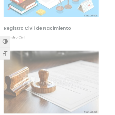
Registro Civil de Nacimiento
Registro Civil
Alternar alto contraste
Alternar tamaño de letra