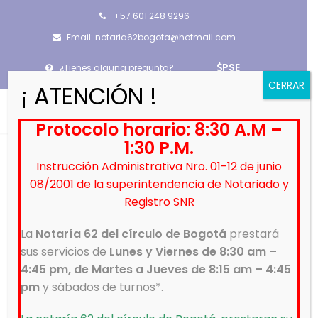
+57 601 248 9296
Email: notaria62bogota@hotmail.com
PSE
¿Tienes alguna pregunta?
CERRAR
¡ ATENCIÓN !
Protocolo horario: 8:30 A.M –
1:30 P.M.
Instrucción Administrativa Nro. 01-12 de junio
08/2001 de la superintendencia de Notariado y
All
Autenticación
Escrituración
Registro SNR
No escriturarios
Notarias del país
Registro Civil
La
Notaría 62 del círculo de Bogotá
prestará
Ventanillas
sus servicios de
Lunes y Viernes de 8:30 am –
4:45 pm, de Martes a Jueves de 8:15 am – 4:45
pm
y sábados de turnos*.