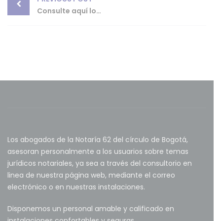
navigation
Consulte aquí los turnos de las notarías para los sábados del 2026
Los abogados de la Notaría 62 del círculo de Bogotá,
asesoran personalmente a los usuarios sobre temas
jurídicos notariales, ya sea a través del consultorio en
linea de nuestra página web, mediante el correo
electrónico o en nuestras instalaciones.
Disponemos un personal amable y calificado en
instalaciones confortables y seguras.