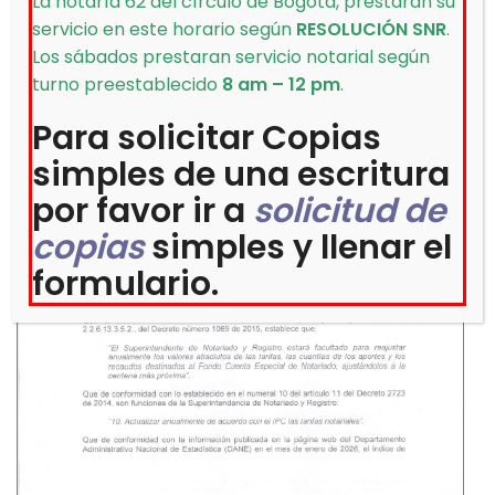
La notaría 62 del círculo de Bogotá, prestaran su
Colombia
servicio en este horario según
RESOLUCIÓN SNR
.
Los sábados prestaran servicio notarial según
turno preestablecido
8 am – 12 pm
.
Para solicitar Copias
simples de una escritura
por favor ir a
solicitud de
copias
simples y llenar el
formulario.