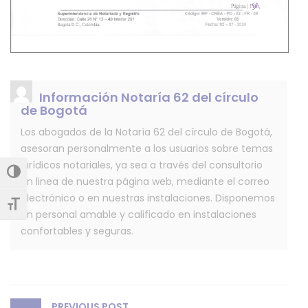
Información Notaría 62 del círculo
de Bogotá
Los abogados de la Notaría 62 del círculo de Bogotá,
asesoran personalmente a los usuarios sobre temas
jurídicos notariales, ya sea a través del consultorio
Alternar alto contraste
en linea de nuestra página web, mediante el correo
electrónico o en nuestras instalaciones. Disponemos
Alternar tamaño de letra
un personal amable y calificado en instalaciones
confortables y seguras.
Post
PREVIOUS POST